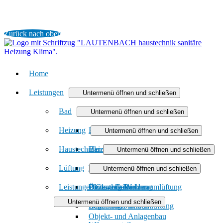
Zurück nach oben
Home
Leistungen
Untermenü öffnen und schließen
Bad
Untermenü öffnen und schließen
Heizung
Badmodernisierung
Untermenü öffnen und schließen
Haustechnik
Barrierefreies Bad
Heizungsmodernisierung
Untermenü öffnen und schließen
Lüftung
Badinspiration und Musterbäder
Heizen mit Gas
Wasser / Trinkwasser
Untermenü öffnen und schließen
Leistungen Gewerbekunden
Förderung Bad
Öl- und Gasheizung
Photovoltaik
Dezentrale Wohnraumlüftung
Untermenü öffnen und schließen
Badanfrage
Regenerativ heizen
Zentrale Wohnraumlüftung
Objekt- und Anlagenbau