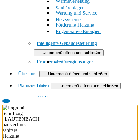
Wärmeverteilung
Sanitäranlagen
Wartung und Service
Heizsysteme
Förderung Heizung
Regenerative Energien
Intelligente Gebäudesteuerung
Untermenü öffnen und schließen
Erneuerbare Energien
Zentralstaubsauger
Über uns
Untermenü öffnen und schließen
Planungshilfen
Unternehmen
Untermenü öffnen und schließen
Jobs
3D-Badplaner
Ausbildung
Heizungsanfrage-Assistent
Downloads
Badanfrage-Assistent
Virtueller Showroom